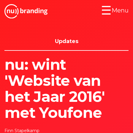
☰
Menu
Cases
Updates
Klanten
nu: wint
Updates
'Website van
Services
het Jaar 2016'
Contact
met Youfone
Finn Stapelkamp